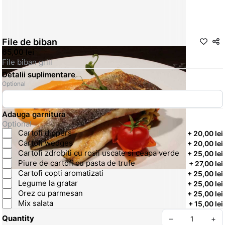
File de biban
65,00 lei
File biban grill
Detalii suplimentare
Optional
Adauga garnitura
Optional
Cartofi dippers
+
20,00 lei
Cartofi wedges
+
20,00 lei
Cartofi zdrobiti cu rosii uscate si ceapa verde
+
25,00 lei
Piure de cartofi cu pasta de trufe
+
27,00 lei
Cartofi copti aromatizati
+
25,00 lei
Legume la gratar
+
25,00 lei
Orez cu parmesan
+
25,00 lei
Mix salata
+
15,00 lei
Quantity
–
+