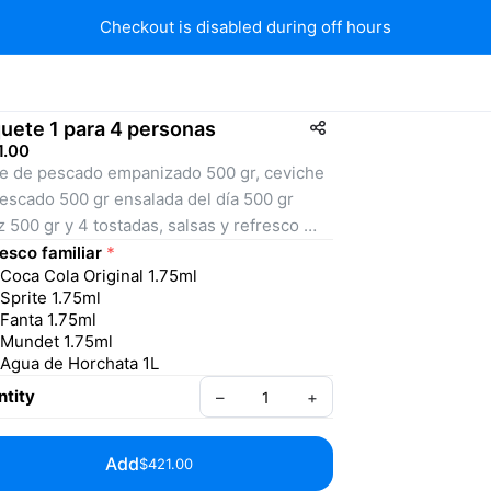
Checkout is disabled during off hours
uete 1 para 4 personas
1.00
te de pescado empanizado 500 gr, ceviche 
escado 500 gr ensalada del día 500 gr 
z 500 gr y 4 tostadas, salsas y refresco 
liar
esco familiar
*
Coca Cola Original 1.75ml
Sprite 1.75ml
Fanta 1.75ml
Mundet 1.75ml
Agua de Horchata 1L
tity
–
+
Add
$421.00