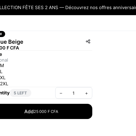
CTION FÊTE SES 2 ANS — Découvrez nos offres anniversaire
W
ue Beige
00 F CFA
le
onal
M
L
XL
2XL
tity
–
+
5 LEFT
Add
25 000 F CFA