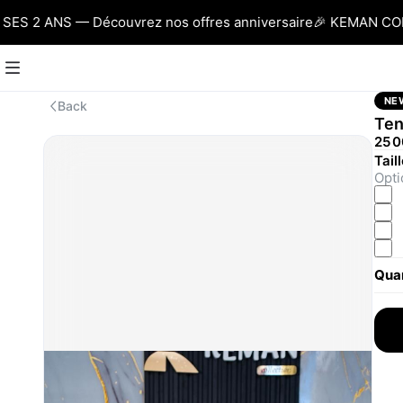
 2 ANS — Découvrez nos offres anniversaire
🎉 KEMAN COLLE
NE
Back
Ten
25 0
Tail
Opti
Quan