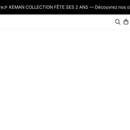
🎉 KEMAN COLLECTION FÊTE SES 2 ANS — Découvrez nos offre