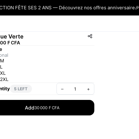
ON FÊTE SES 2 ANS — Découvrez nos offres anniversaire
🎉 
ue Verte
000 F CFA
le
onal
M
L
XL
2XL
tity
–
+
5 LEFT
Add
30 000 F CFA