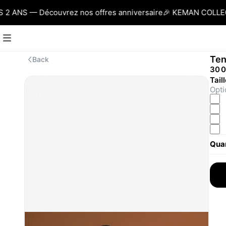
ANS — Découvrez nos offres anniversaire
🎉 KEMAN COLLECTI
Ten
Back
30 
Tail
Opti
Quan