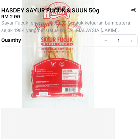
HASDEY SAYUR FUCUK & SUUN 50g
RM 2.99
Sayur Fucuk jenama HASDEY. Produk keluaran bumiputera 
sejak 1984 yang berstatus HALAL MALAYSIA [JAKIM].
Quantity
–
+
Create your Take App