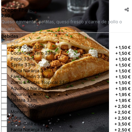
Crepe The best
7,50 €
Queso emmental, patatas, queso fresco y carne de pollo o 
picada
Bebidas
Optional
Coca-Cola 33ml
+
1,50 €
Coca-Cola Zero 33ml
+
1,50 €
Pepsi 33ml
+
1,50 €
Sprite 33ml
+
1,50 €
Fanta Naranja 33ml
+
1,50 €
Fanta Limón 33ml
+
1,50 €
Zumo Bifrutas Tropical 33ml
+
1,50 €
Aquarius Naranja 33ml
+
1,95 €
Aquarius Limón 33ml
+
1,95 €
Nestea 33ml
+
1,95 €
Redbull 250ml
+
2,50 €
Monster 500ml
+
2,50 €
Coca-Cola 1 Litro
+
2,50 €
Coca-Cola 2 Litros
+
3,50 €
Fanta Naranja 1 Litro
+
2,50 €