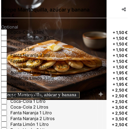
Crepe Mantequilla, azúcar y banana
2,50 €
Bebidas
Optional
Coca-Cola 33ml
+
1,50 €
Coca-Cola Zero 33ml
+
1,50 €
Pepsi 33ml
+
1,50 €
Sprite 33ml
+
1,50 €
Fanta Naranja 33ml
+
1,50 €
Fanta Limón 33ml
+
1,50 €
Zumo Bifrutas Tropical 33ml
+
1,50 €
Aquarius Naranja 33ml
+
1,95 €
Aquarius Limón 33ml
+
1,95 €
Nestea 33ml
+
1,95 €
Redbull 250ml
+
2,50 €
Monster 500ml
+
2,50 €
Coca-Cola 1 Litro
+
2,50 €
Coca-Cola 2 Litros
+
3,50 €
Fanta Naranja 1 Litro
+
2,50 €
Fanta Naranja 2 Litros
+
3,50 €
Fanta Limón 1 Litro
+
2,50 €