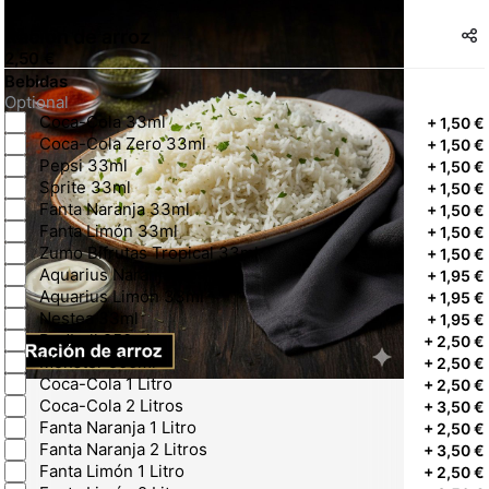
Ración de arroz
2,50 €
Bebidas
Optional
Coca-Cola 33ml
+
1,50 €
Coca-Cola Zero 33ml
+
1,50 €
Pepsi 33ml
+
1,50 €
Sprite 33ml
+
1,50 €
Fanta Naranja 33ml
+
1,50 €
Fanta Limón 33ml
+
1,50 €
Zumo Bifrutas Tropical 33ml
+
1,50 €
Aquarius Naranja 33ml
+
1,95 €
Aquarius Limón 33ml
+
1,95 €
Nestea 33ml
+
1,95 €
Redbull 250ml
+
2,50 €
Monster 500ml
+
2,50 €
Coca-Cola 1 Litro
+
2,50 €
Coca-Cola 2 Litros
+
3,50 €
Fanta Naranja 1 Litro
+
2,50 €
Fanta Naranja 2 Litros
+
3,50 €
Fanta Limón 1 Litro
+
2,50 €