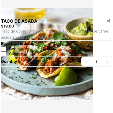
TACO DE ASADA
$19.00
Taco de doble tortilla de maiz chica con 30 gramos de carne 
asada en planca, con cilantro y cebolla
Elige tus verduras
*
Cebolla
Cilantro
Quantity
–
+
Create your Take App