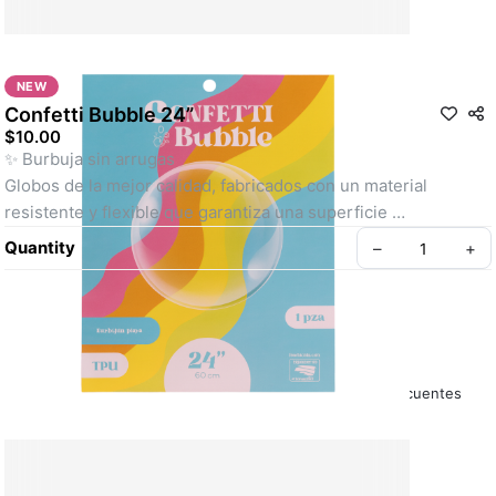
NEW
Confetti Bubble 24”
$10.00
✨ Burbuja sin arrugas
Globos de la mejor calidad, fabricados con un material 
resistente y flexible que garantiza una superficie 
completamente lisa, sin marcas ni pliegues.
Quantity
–
+
🎨 Diseños lineales o con figuras
Disponibles en estilos modernos y versátiles, perfectos para 
personalizar con vinilos, nombres, frases o decoraciones 
creativas que se adapten a cualquier ocasión.
Acerca de nosotras
Política de la Tienda
Preguntas Frecuentes
🎈 Requiere un inflado correcto
Al ser burbujas profesionales, necesitan un inflado adecuado 
para lograr la forma perfecta, manteniendo su durabilidad y 