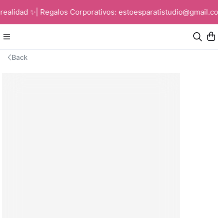
ealidad ✨| Regalos Corporativos: estoesparatistudio@gmail.c
Back