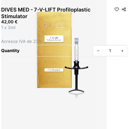
DIVES MED - 7-V-LIFT Profiloplastic
Stimulator
42,00 €
1 x 3ml 
Acresce IVA de 23% 
Quantity
–
+
Um potente estimulador de contorno e lifting dos tecidos 
baseado numa concentração recorde de ácido hialurónico – 
99mg/3ml. Recomendado para contorno da pele e melhoria 
da geometria facial. A técnica de aplicação anatómica do Up-
Tech7 é destinada a potenciar e rejuvenescer áreas chave do 
rosto que necessitam de melhoria de volume e restauração 
do contorno.  
O Up-Tech7 designa 7 pontos nos quais a aplicação é 
recomendada, para restaurar a geometria e proporções 