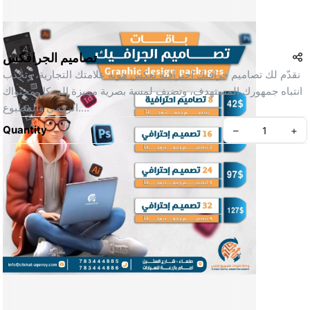
تصاميم الجرافكس
نقدّم لك تصاميم جرافيك احترافية تعكس هوية علامتك التجارية، وتجذب 
انتباه جمهورك المستهدف، وتضيف لمسة بصرية مميزة إلى كل محتواك 
الرقمي والمطبوع.
Quantity
–
+
💡 ما نقدمه في خدمة تصميم الجرافيك:
🎨 تصميم الهوية البصرية
من الشعار إلى الألوان والخطوط، نبني لك هوية متكاملة تُميزك في 
السوق وتترك انطباعًا قويًا لدى جمهورك.
📱 تصاميم سوشيال ميديا جذابة
Create your Take App
منشورات، ستوريز، بانرات، وإعلانات مصممة بأسلوب عصري ومتناسق 
مع حملاتك التسويقية.
🖥️ تصميم واجهات المستخدم (UI)
تصميم واجهات تطبيقات ومواقع إلكترونية بطريقة سهلة الاستخدام وذات 