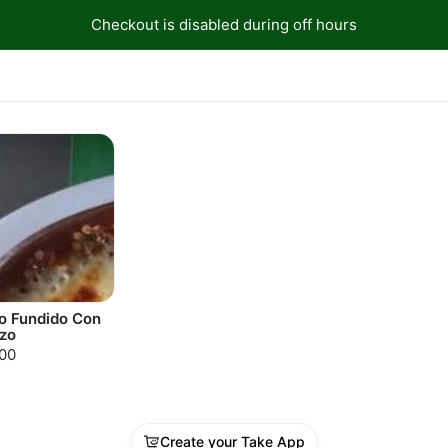
Checkout is disabled during off hours
o Fundido Con
zo
00
Create your Take App