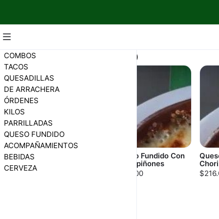
QUESO FUNDIDO
COMBOS
TACOS
QUESADILLAS
DE ARRACHERA
ÓRDENES
KILOS
PARRILLADAS
QUESO FUNDIDO
ACOMPAÑAMIENTOS
Queso Fundido
Queso Fundido Con
Ques
BEBIDAS
Natural
Champiñones
Chori
CERVEZA
$174.00
$216.00
$216.