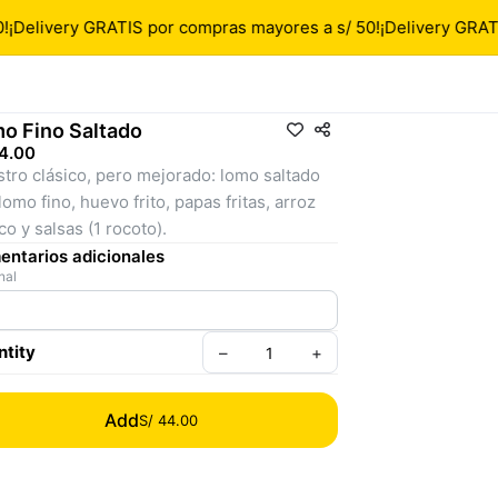
¡Delivery GRATIS por compras mayores a s/ 50!
¡Delivery GRATI
o Fino Saltado
4.00
tro clásico, pero mejorado: lomo saltado 
lomo fino, huevo frito, papas fritas, arroz 
co y salsas (1 rocoto).
ntarios adicionales
nal
tity
–
+
Add
S/ 44.00