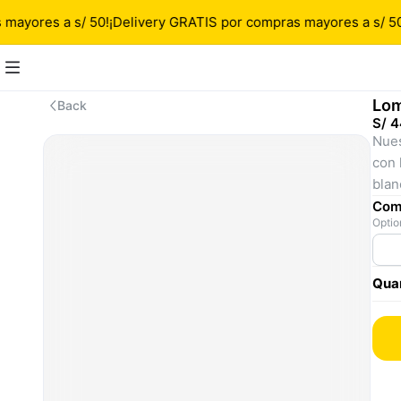
mayores a s/ 50!
¡Delivery GRATIS por compras mayores a s/ 50!
Lom
Back
S/ 4
Nues
con 
blan
Come
Optio
Quan