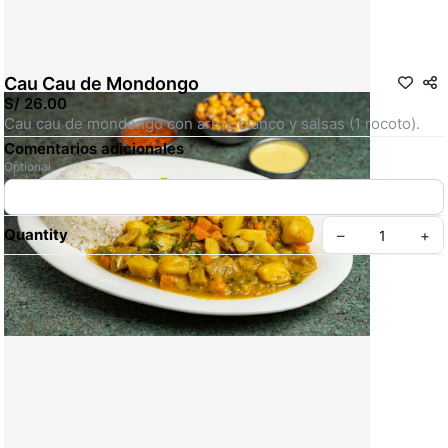
Cau Cau de Mondongo
S/ 26.00
Cau cau de mondongo con arroz blanco y salsas (1 rocoto).
Comentarios adicionales
Optional
Quantity
–
+