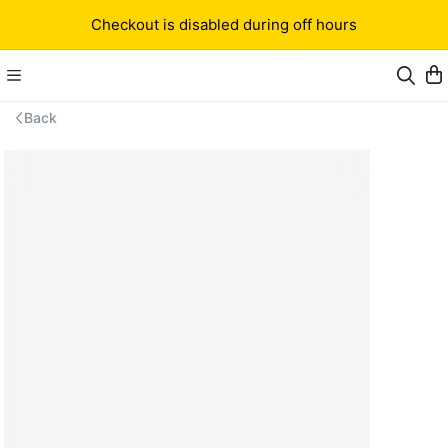
Checkout is disabled during off hours
Back