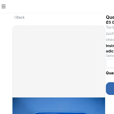
Que
Back
₡5 
Tort
zuch
ched
Inst
adic
Incl
Optio
Quan