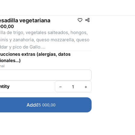
sadilla vegetariana
000,00
illa de trigo, vegetales salteados, hongos,
inis y zanahoria, queso mozzarella, queso
dar y pico de Gallo.
rucciones extras (alergias, datos
ionales...)
uye papas fritas.
nal
tity
–
+
Add
₡5 000,00