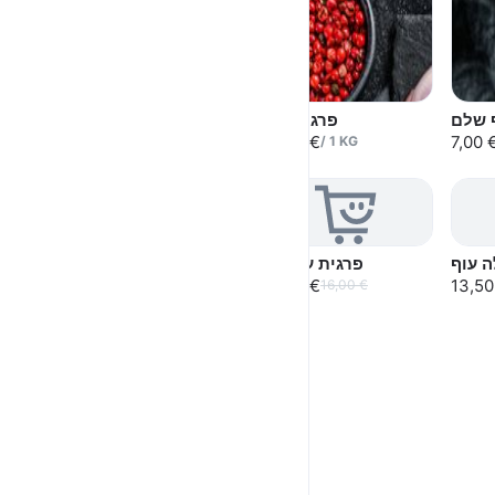
 שלם
פרגית עוף
כנפיים עוף
4,80 €
13,50 €
7,00 
/
1
KG
6,99 €
/
1
KG
Sold out
ה עוף
פרגית עם עור
13,50 €
13,50
16,00 €
כרעיים עוף
8,00 €
/
1
KG
9,50 €