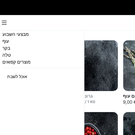
עוף
מבצעי השבוע
עוף
בקר
טלה
מוצרים קפואים
אוכל לשבת
ם עוף
גרונות עוף
חזה עוף
12,50 €
4,50 €
9,00 
/
1
KG
13,50 €
/
1
KG