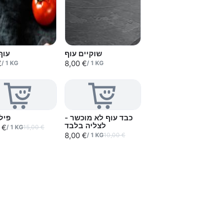
שוקיים עוף
עוף
€
8,00 €
/
1
KG
/
1
KG
Sold out
כבד עוף לא מוכשר -
פיל
לצליה בלבד
 €
/
1
KG
15,00 €
8,00 €
/
1
KG
10,00 €