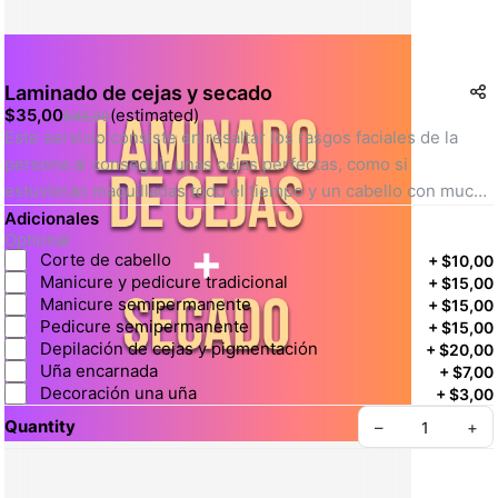
Laminado de cejas y secado
$35,00
(
estimated
)
$45,00
Este servicio consiste en resaltar los rasgos faciales de la 
persona al conseguir unas cejas perfectas, como si 
estuvieran maquilladas todo el tiempo y un cabello con mucho 
brillo, textura suave, cuidado y limpio de residuos.
Adicionales
Optional
Corte de cabello
+
$10,00
Tiempo de realización:
 60min a 180min.      
Manicure y pedicure tradicional
+
$15,00
Manicure semipermanente
+
$15,00
Incluye:
Pedicure semipermanente
+
$15,00
Depilación de cejas y pigmentación
+
$20,00
Uña encarnada
+
$7,00
-Diseño y Laminado de cejas
Decoración una uña
+
$3,00
-Secado de cabello todo largo
Quantity
–
+