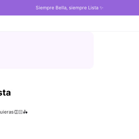
Siempre Bella, siempre Lista ✨
sta
quieras👏🏻🛵