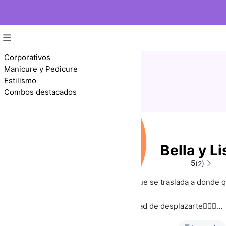
Corporativos
Manicure y Pedicure
Estilismo
Combos destacados
Bella y Li
5
(2)
Tu peluquería a domicilio que se traslada a donde 
Sin necesidad de desplazarte🏃🏻‍♀
Flexibilidad en el horario ⏳