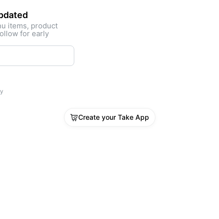
sonalizada 📲
updated
nu items, product
ollow for early
ty
Create your Take App