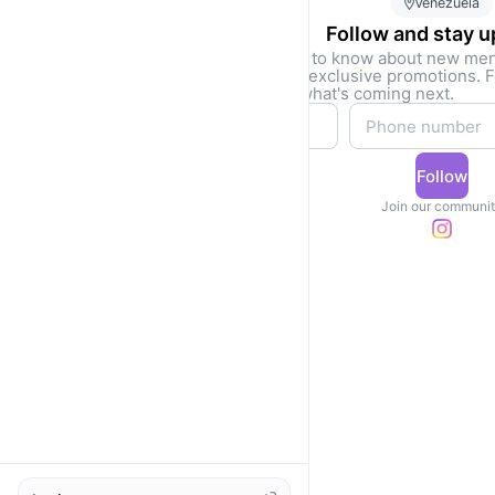
Venezuela
Reservas una cita en línea y tienes tu atención per
Follow and stay 
Be the first to know about new me
drops, and exclusive promotions. F
access to what's coming next.
Follow
Join our communi