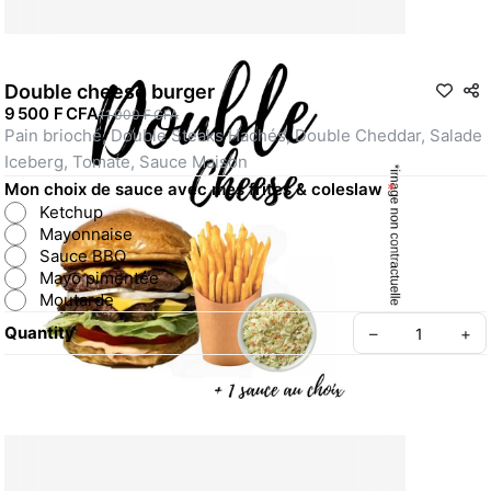
Double cheese burger
9 500 F CFA
11 000 F CFA
Pain brioché, Double Steaks Hachés, Double Cheddar, Salade 
Iceberg, Tomate, Sauce Maison
Mon choix de sauce avec mes frites & coleslaw
*
Ketchup
Mayonnaise
Sauce BBQ
Mayo pimentée
Moutarde
Quantity
–
+