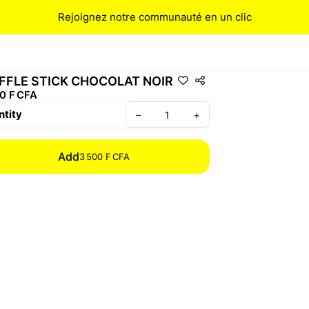
Rejoignez notre communauté en un clic
FFLE STICK CHOCOLAT NOIR
0 F CFA
tity
–
+
Add
3 500 F CFA