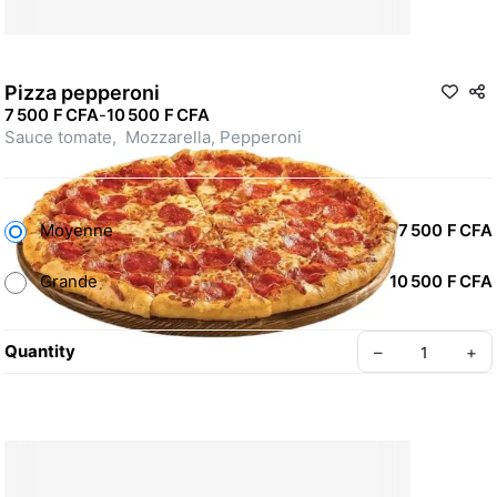
Pizza pepperoni
7 500 F CFA
-
10 500 F CFA
Sauce tomate,  Mozzarella, Pepperoni 
Moyenne
7 500 F CFA
Grande
10 500 F CFA
Quantity
–
+