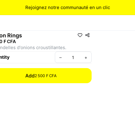
Rejoignez notre communauté en un clic
on Rings
0 F CFA
ndelles d'onions croustillantes.
tity
–
+
Add
2 500 F CFA