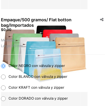
Empaque/500 gramos/ Flat botton
bag/Importados
$0,00
Medidas 
Largo 26 ctm
Ancho  13,5 ctm 
Fuelle  7,5 ctm 
Color NEGRO con válvula y zipper
Color BLANCO con válvula y zipper
Color KRAFT con válvula y zipper
Color DORADO con válvula y zipper