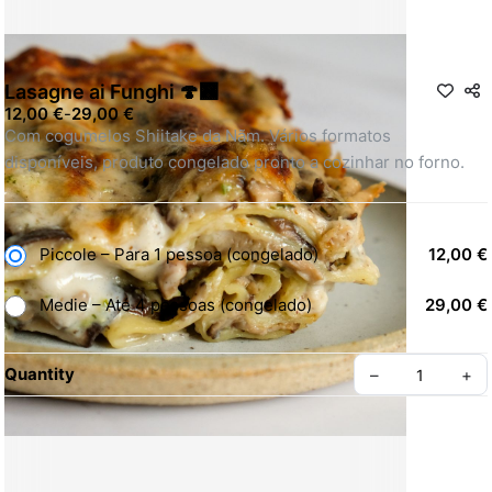
Lasagne ai Funghi 🍄‍🟫
12,00 €
-
29,00 €
Com cogumelos Shiitake da Nãm. Vários formatos 
disponíveis, produto congelado pronto a cozinhar no forno.
Piccole – Para 1 pessoa (congelado)
12,00 €
Medie – Até 4 pessoas (congelado)
29,00 €
Quantity
–
+