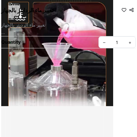
تغيير ماء الردايتر بالجهاز
تغيير ماء الرديتر بالجهاز 
بدأ من 15 ريال.
Quantity
–
+
(الخدمة بدون مواد إذا أحضرتها بنفسك).
💡 ملاحظة: نوصي دائمًا باستخدام الجهاز للحفاظ على كفاءة التبريد 
وعمر الراديتر.
https://www.instagram.com/reel/DKjae9HMeNG/?
utm
source=ig
web
copy
link&igsh=MXN2MGk0bmNlcHRhdw==
 15 قسم ماء الراديتر    
https://senfineco.online/ar/c/cm0u1fr80007p9vno1gpard7l
16 قسم منتجات العناية بالراديتر
https://senfineco.online/ar/c/cm0u1fnxy007f9vnouhggy1dq