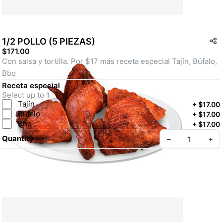
1/2 POLLO (5 PIEZAS)
$171.00
Con salsa y tortilla. Por $17 más receta especial Tajín, Búfalo, 
Bbq
Receta especial
Select up to 1
Tajín
+
$17.00
Búfalo
+
$17.00
Bbq
+
$17.00
Quantity
–
+
Create your Take App