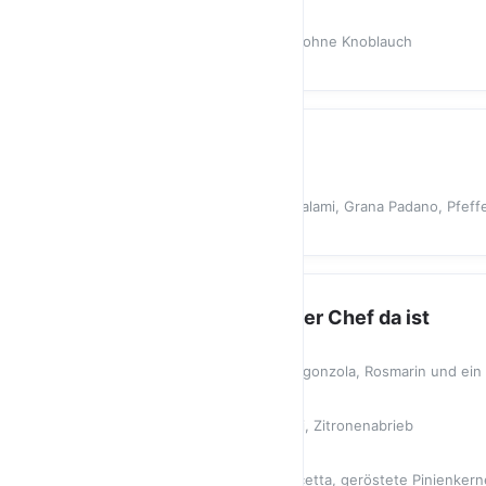
12,80 €
PIZZA PANE
Rosmarin, Basilikum, Olivenöl mit/ohne Knoblauch
8,80 €
CALZONE
CALZONE NAPOLETANA
Fior di Latte, Ricotta, Schinken, Salami, Grana Padano, Pfeffe
14,00 €
TOP GEAR *nur wenn der Chef da ist
BIRNE * GORGONZOLA
Ricottacreme, Birne, pikanter Gorgonzola, Rosmarin und ein 
12,80 €
ZUCCHINI JULIENNE LIMONE
Frisches Basilikumpesto, Zucchini, Zitronenabrieb
13,80 €
PIZZA SPECK
Ricottacreme, saftiger roher Pancetta, geröstete Pinienkerne