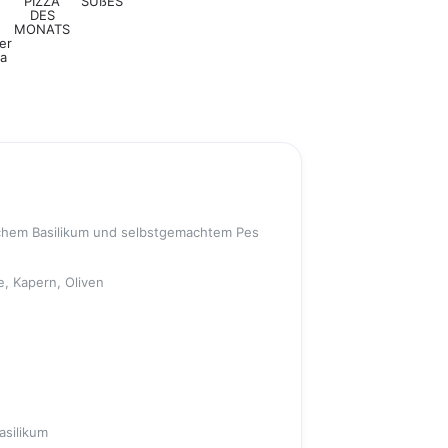
PIZZA
SÜßES
DES
MONATS
er
a
rischem Basilikum und selbstgemachtem Pes
e, Kapern, Oliven
asilikum