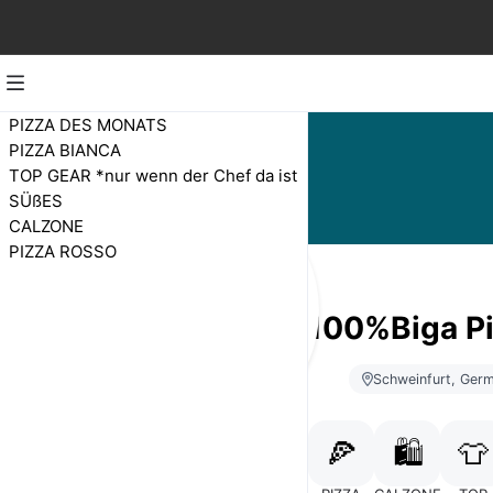
PIZZA DES MONATS
PIZZA BIANCA
TOP GEAR *nur wenn der Chef da ist
SÜßES
CALZONE
PIZZA ROSSO
Pippilotta 100%Biga P
Schweinfurt, Ger
🍕
🍕
🛍️
👕