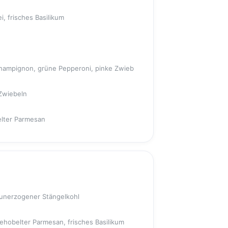
i, frisches Basilikum
, Champignon, grüne Pepperoni, pinke Zwieb
 Zwiebeln
elter Parmesan
nd unerzogener Stängelkohl
gehobelter Parmesan, frisches Basilikum