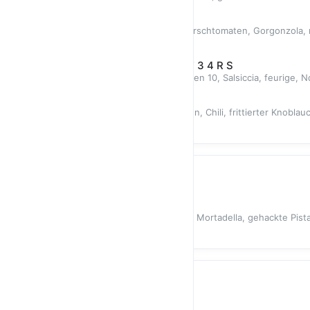
14,80 €
T(O)ROFEO
Tomatensugo, Oregano, marin. Kirschtomaten, Gorgonzola, 
Burr
15,80 €
HOT FAT BIENENSTICH * G T 3 4 R S
Tomatensugo, marin. Kirschtomaten 10, Salsiccia, feurige, N
16,80 €
PIZZA KRABBE
Marinierte Kirschtomaten, Krabben, Chili, frittierter Knoblau
14,80 €
PIZZA DES MONATS
PESTO & MORTADELLA
Selbstgemachtes Basilikumpesto, Mortadella, gehackte Pista
14,80 €
SÜßES