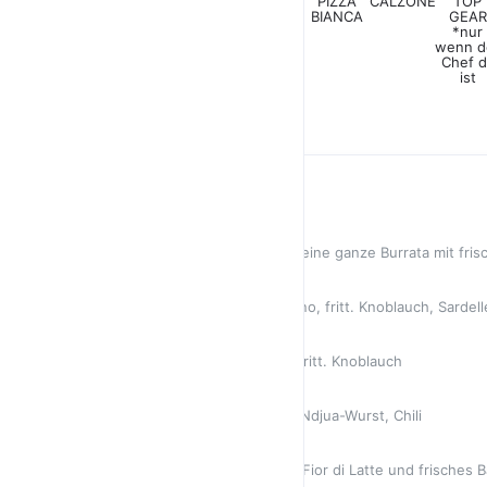
PIZZA
PIZZA
CALZONE
TOP
ROSSO
BIANCA
GEAR
*nur
wenn d
Chef d
ist
PIZZA ROSSO
AUBERGINE * BURRATA
Fior di Late, gegrillte Aubergine, eine ganze Burrata mit f
14,90 €
NAPOLETANA
Marinierte Kirschtomaten, Oregano, fritt. Knoblauch, Sardell
13,80 €
MARINARA
Marin. Kirschtomaten, Oregano, fritt. Knoblauch
10,80 €
DIAVOLA
Pikante Spianata-Salami, feurige Ndjua-Wurst, Chili
14,90 €
QUEEN MARGHERITA
Die Königin der Pizzen - Tomate, Fior di Latte und frisches B