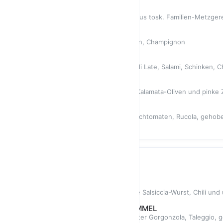
11,80 €
SALAMI
Fior di Latte, richtig gute Salami aus tosk. Familien-Metzgere
11,90 €
SCHINKEN * CHAMPIGNON
Kennt jeder: Fior di Late, Schinken, Champignon
12,90 €
SW-SPEZIAL
Du weisst Du bist aus SW... Fior di Late, Salami, Schinken
13,80 €
WHITE TUNA
Fior di Late, gek. Thunfischfilet, Kalamata-Oliven und pinke
12,80 €
PIZZA PARMA
Fior di Latte, Parmaschinken, Kirschtomaten, Rucola, gehob
14,80 €
PIZZA BIANCA
SALSICCIA & FRIARIELLI
Ricottacreme, Fior di Late, frische Salsiccia-Wurst, Chili u
14,80 €
CINQUE FORMAGGI KÄSEHIMMEL
Ricottacreme, Fior di Latte, pikanter Gorgonzola, Taleggio, 