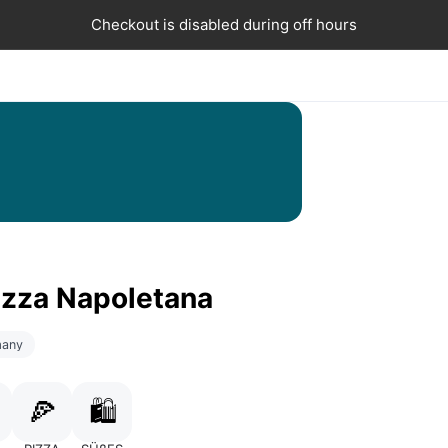
Checkout is disabled during off hours
izza Napoletana
many
🍕
🛍️