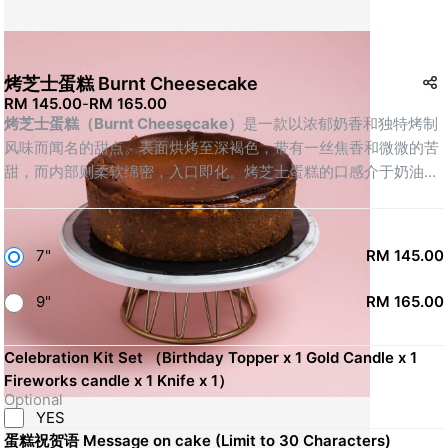
烤芝士蛋糕 Burnt Cheesecake
RM 145.00
-
RM 165.00
烤芝士蛋糕（Burnt Cheesecake）
是一款以浓郁奶香和独特烤制
风味而闻名的甜点。表面烘烤至深褐色，带有一丝焦香和微微的苦
甜，而内部则柔软绵密，入口即化。烤芝士蛋糕的口感介于奶油与
乳酪之间，既浓郁又不失轻盈。其焦香的外壳与丝滑的内层形成了
极具层次的对比，既满足了对奶香的追求，又带来了一丝特别的焦
糖风味。适合在常温或微冷的状态下品尝，每一口都让人回味无
7"
RM 145.00
穷，是一款经典而极简的烘焙美味。
9"
RM 165.00
Celebration Kit Set （Birthday Topper x 1 Gold Candle x 1
Fireworks candle x 1 Knife x 1）
Optional
YES
蛋糕祝贺语 Message on cake (Limit to 30 Characters)