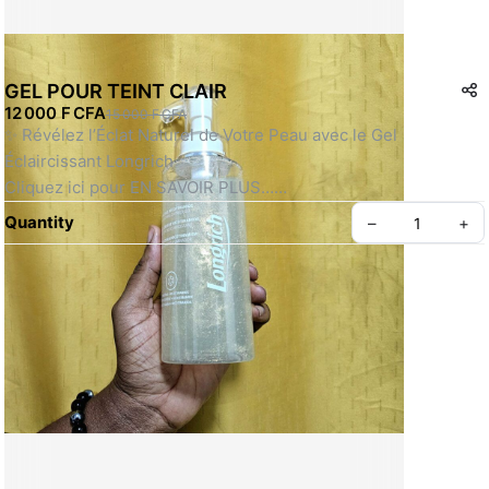
GEL POUR TEINT CLAIR
12 000 F CFA
15 000 F CFA
✨ Révélez l’Éclat Naturel de Votre Peau avec le Gel 
Éclaircissant Longrich
Cliquez ici pour EN SAVOIR PLUS…
Quantity
–
+
Offrez à votre peau un soin nettoyant et éclaircissant doux qui 
respecte son équilibre naturel. Le Gel Éclaircissant Longrich 
est spécialement formulé pour nettoyer, hydrater et illuminer 
le teint tout en aidant à réduire l’apparence des taches 
sombres. Résultat : une peau plus lumineuse, uniforme et 
fraîche jour après jour.
Create your Take App
Pourquoi Choisir le Gel Éclaircissant Longrich ?
✔️ Éclaircissement Naturel : Aide à unifier le teint et à atténuer 