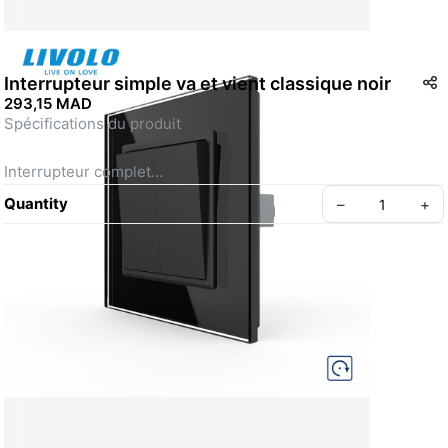
Interrupteur simple va et vient classique noir
293,15 MAD
Spécifications du produit 
Interrupteur complet
Marque : Livolo 
Quantity
–
+
Type d'article : Interrupteurs design 
Type d'interrupteur : Interrupteur à double allumage + 
panneau simple case vide
Caractéristiques : 1 commande / 2 voies
Garantie : 2 ans 
Certifications : CE, RoHS 
Create your Take App
Couleur de l'interrupteur : noir
Profondeur d'installation : 28 mm 
Compatible avec des boîtes d'encastrement rondes et carrées 
Tension d'entrée : AC 110-250V / 50-60Hz 