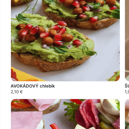
AVOKÁDOVÝ chlebík
Š
2,10 €
1,