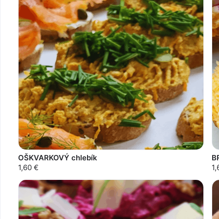
OŠKVARKOVÝ chlebík
B
1,60 €
1,