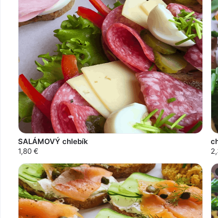
SALÁMOVÝ chlebík
c
1,80 €
2