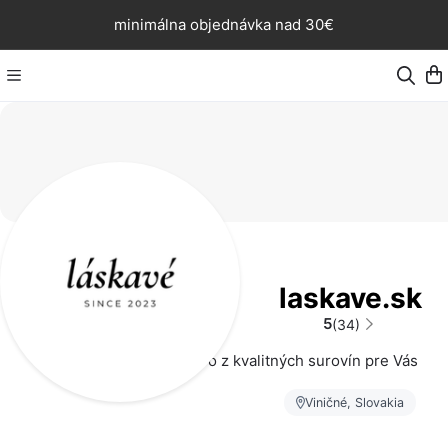
minimálna objednávka nad 30€
laskave.sk
5
(34)
vyrábame dobro z kvalitných surovín pre Vás
Viničné, Slovakia