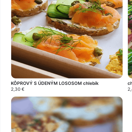
KÔPROVÝ S ÚDENÝM LOSOSOM chlebík
c
2,30 €
2