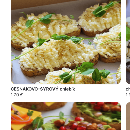
CESNAKOVO-SYROVÝ chlebík
c
1,70 €
1,