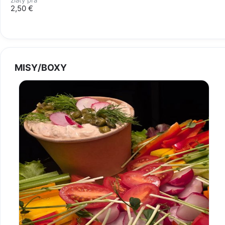
zlatý pra
2,50 €
MISY/BOXY