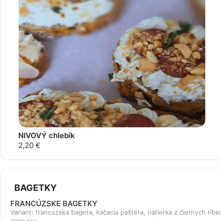
NIVOVÝ chlebík
2,20 €
BAGETKY
FRANCÚZSKE BAGETKY
Variant: francúzska bageta, kačacia paštéta, nátierka z čiernych ríbezl