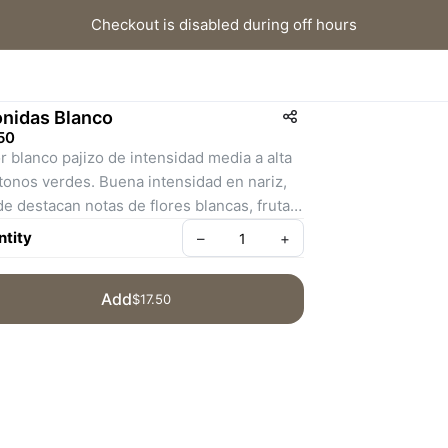
Checkout is disabled during off hours
nidas Blanco
50
r blanco pajizo de intensidad media a alta 
tonos verdes. Buena intensidad en nariz, 
e destacan notas de flores blancas, frutas 
icales, melón y cítricos. En boca, tenemos 
tity
–
+
ino jugoso, con una acidez pronunciada, 
escante y persistente. En conclusión, un 
Add
$17.50
 blanco agradable, afrutado y fresco.