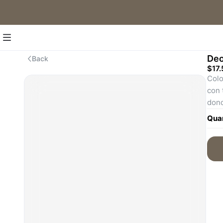
Deo
Back
$17.
Colo
con 
dond
trop
Quan
un v
refr
vino