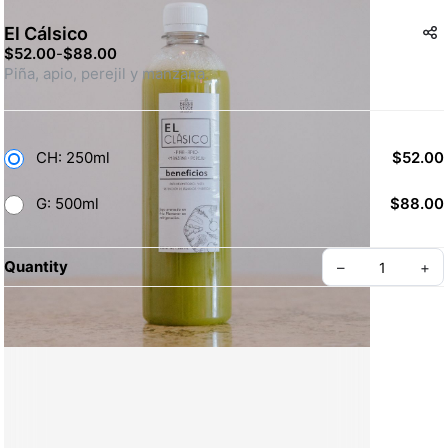
El Cálsico
$52.00
-
$88.00
Piña, apio, perejil y manzana.
CH: 250ml
$52.00
G: 500ml
$88.00
Quantity
–
+
Create your Take App