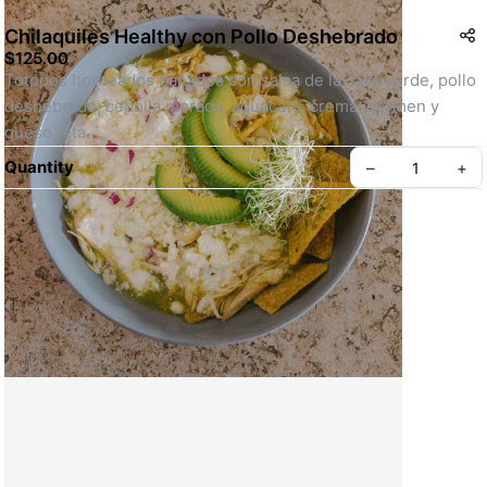
Chilaquiles Healthy con Pollo Deshebrado
$125.00
Totopos horneados bañados con salsa de la casa verde, pollo 
deshebrado, cebolla morada, aguacate, crema, germen y 
queso feta.
Quantity
–
+
Create your Take App