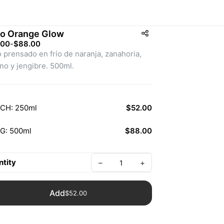
o Orange Glow
.00
-
$88.00
 prensado en frío de naranja, zanahoria, 
no y jengibre. 500ml.
CH: 250ml
$52.00
G: 500ml
$88.00
tity
–
+
Add
$52.00