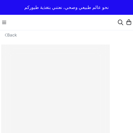
نحو عالم طبيعي وصحي، نعتني بتغذية طيوركم
Back