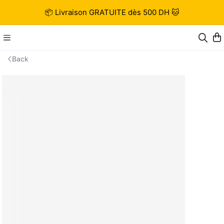
📦 Livraison GRATUITE dès 500 DH 🐱
Back