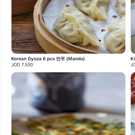
Korean Gyoza 6 pcs 만두 (Mandu)
K
JOD 7.500
J