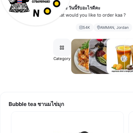
สวัสดีค่ะ วันนี้รับอะไรดีคะ
Sawadeeka ,What would you like to order kaa ? 
54K
AMMAN, Jordan
Category
Thai
Korean
Beverages
Bu
Food
Food
เมนูเครื่อง
tea
อาหาร
อาหาร
ดื่ม
ไข
ไทย
เกาหลี
Bubble tea ชานมไข่มุก