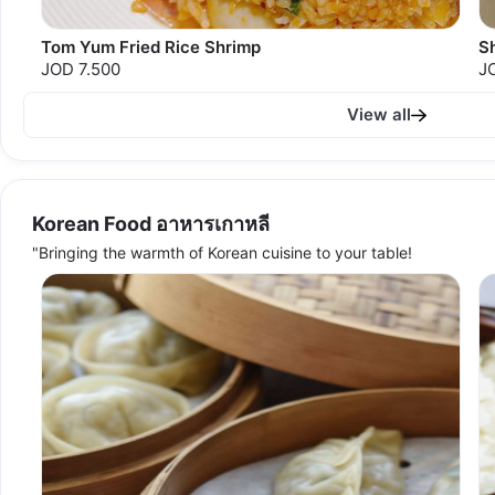
Tom Yum Fried Rice Shrimp
Sh
JOD 7.500
J
View all
Korean Food อาหารเกาหลี
"Bringing the warmth of Korean cuisine to your table!