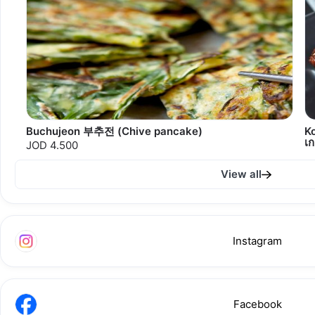
Buchujeon 부추전 (Chive pancake)
K
เก
JOD 4.500
View all
Instagram
Facebook