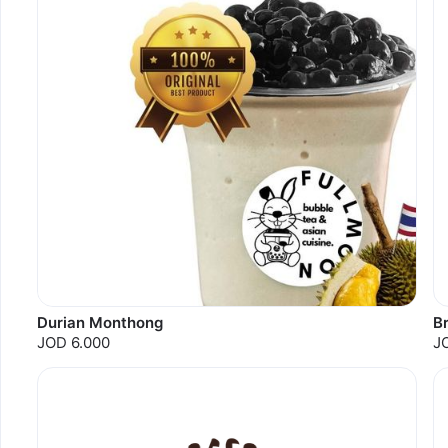
Durian Monthong
B
JOD 6.000
J