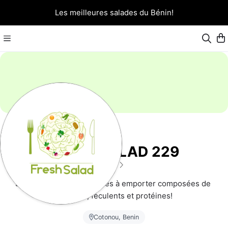
Les meilleures salades du Bénin!
FRESH SALAD 229
5
(3)
Salades repas gourmandes à emporter composées de 
légumes, féculents et protéines!
Cotonou, Benin