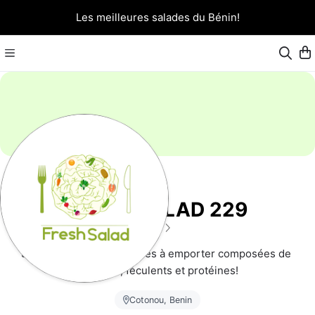
Les meilleures salades du Bénin!
FRESH SALAD 229
5
(3)
Salades repas gourmandes à emporter composées de 
légumes, féculents et protéines!
Cotonou, Benin