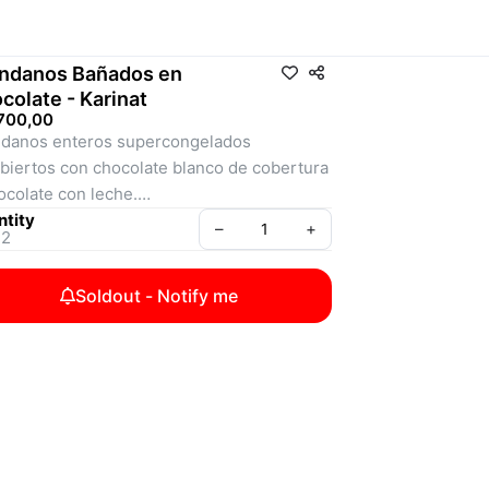
ndanos Bañados en
colate - Karinat
.700,00
danos enteros supercongelados 
biertos con chocolate blanco de cobertura 
ocolate con leche.
TACC.
tity
–
+
 2
Soldout - Notify me