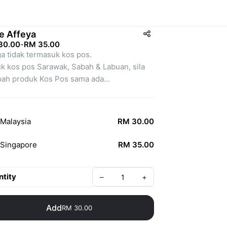
e Affeya
30.00
-
RM 35.00
a tidak termasuk kos pos.
k kos pos Sarawak, Sabah & Labuan, sila 
ah produk Kos Pos sama ada
njavan @
s Laju Malaysia
a kos pos melibihi had, bayaran tambahan 
Malaysia
RM 30.00
akan dimaklum kemudian. 
Singapore
RM 35.00
tity
–
+
Add
RM 30.00