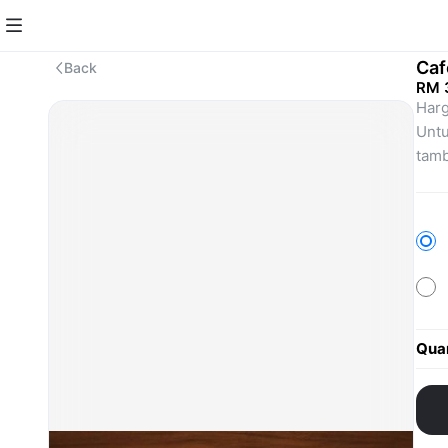
Caf
Back
RM 
Harg
Untu
tamb
- Ni
- Po
*Jik
Quan