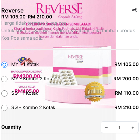
Reverse
RM 105.00
-
RM 210.00
Harga tidak termasuk kos pos.
Untuk kos pos Sarawak, Sabah & Labuan, sila tambah produk 
Kos Pos sama ada
- Ninjavan @
- Pos Laju Malaysia
*Jika kos pos melibihi had, bayaran tambahan akan dimaklum 
MY - 1 Kotak
RM 105.00
kemudian. 
MY - Kombo 2 Kotak
RM 200.00
SG - 1 Kotak
RM 110.00
SG - Kombo 2 Kotak
RM 210.00
Quantity
–
+