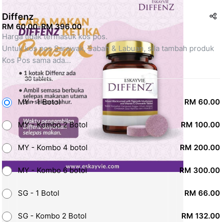
Diffenz
RM 60.00
-
RM 396.00
Harga tidak termasuk kos pos.
Untuk kos pos Sarawak, Sabah & Labuan, sila tambah produk 
Kos Pos sama ada
- Ninjavan @
- Pos Laju Malaysia
*Jika kos pos melibihi had, bayaran tambahan akan dimaklum 
MY - 1 Botol
RM 60.00
kemudian. 
MY - Kombo 2 Botol
RM 100.00
MY - Kombo 4 botol
RM 200.00
MY - Kombo 6 botol
RM 300.00
SG - 1 Botol
RM 66.00
SG - Kombo 2 Botol
RM 132.00