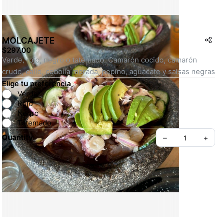
MOLCAJETE
$297.00
Verde, rojo, negro o tatemado. Camarón cocido, camarón 
crudo, callo, cebolla morada, pepino, aguacate y salsas negras
Elige tu preferencia
*
Verde
Rojo
Negro
Tatemado
Quantity
–
+
Create your Take App