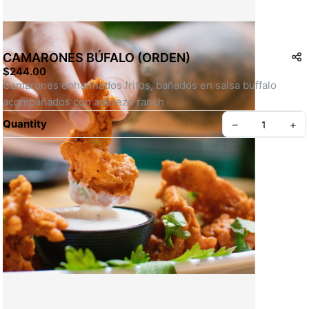
CAMARONES BÚFALO (ORDEN)
$244.00
Camarones enharinados fritos, bañados en salsa buffalo 
acompañados con aderezo ranch
Quantity
–
+
Create your Take App