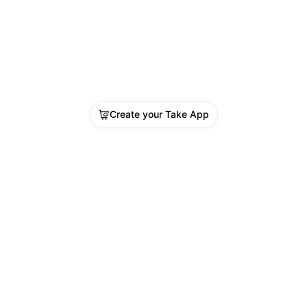
lles demandent une préparation et une 
son minutieuses, elles offrent une 
rience culinaire savoureuse et 
omique, ancrée dans les traditions 
ronomiques de nombreuses cultures.
Create your Take App