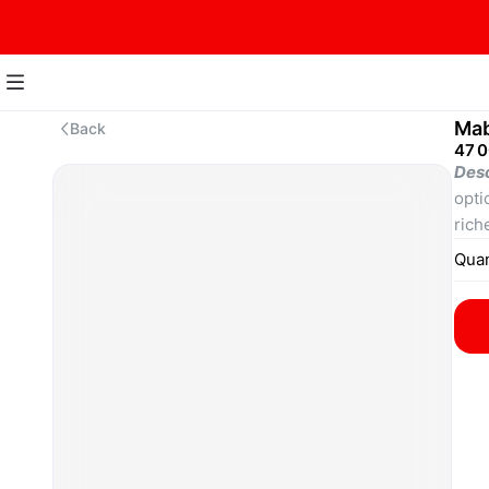
Mab
Back
47 
Desc
opti
rich
vari
Quan
mijo
prot
esse
Orig
issu
bœuf
capa
coll
elle