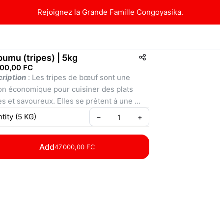
Rejoignez la Grande Famille Congoyasika.
umu (tripes) | 5kg
000,00 FC
ription
 : Les tripes de bœuf sont une 
on économique pour cuisiner des plats 
es et savoureux. Elles se prêtent à une 
été de préparations culinaires, des plats 
tity
(
5
KG
)
–
+
tés aux grillades. Elles apportent des 
éines, des minéraux et des vitamines 
Add
47 000,00 FC
ntiels à un coût faible. 
ine
 : Les tripes de bœuf sont une viande 
e des compartiments de l’estomac du 
, appréciée pour sa texture unique et sa 
cité à absorber les saveurs. Riches en 
agène, protéines et nutriments essentiels, 
s sont idéales pour des plats mijotés. Bien 