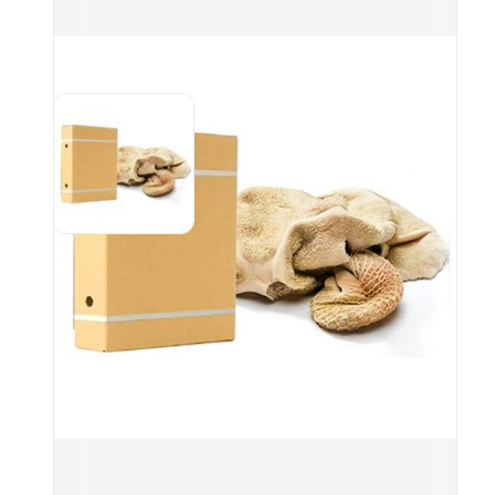
qu’e
cuis
expé
écon
gast