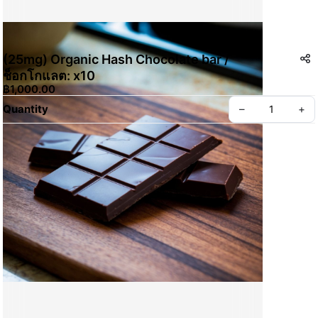
(25mg) Organic Hash Chocolate bar /
ช็อกโกแลต: x10
฿1,000.00
Quantity
–
+
Create your Take App