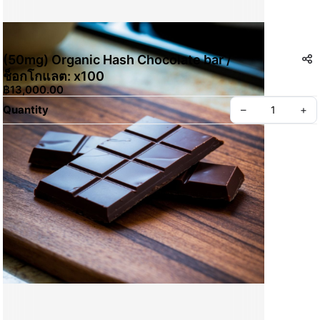
(50mg) Organic Hash Chocolate bar /
ช็อกโกแลต: x100
฿13,000.00
Quantity
–
+
Create your Take App